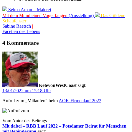
Selma Aman – Malerei
Mit dem Mund einen Vogel fangen
(Ausstellung)
Das Güldene
Schaufenster
Sabine Raetsch
|
Facetten des Lebens
4 Kommentare
KetevonWestCoast
sagt:
13/01/2022 um 15:18 Uhr
Aufruf zum „Mitlaufen“ beim
AOK Firmenlauf 2022
Vom Autor des Beitrags
Mit dabei – RBB Lauf 2022 – Potsdamer Beirat für Menschen
mit Behinderung
sagt: