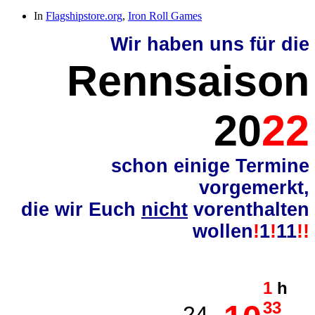
In
Flagshipstore.org
,
Iron Roll Games
Wir haben uns für die
Rennsaison
20
22
schon einige Termine
vorgemerkt,
die wir Euch
nicht
vorenthalten
wollen
!
1
!
11
!!
1
h
33
24.