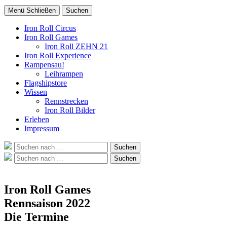
Menü
Schließen
Suchen
Iron Roll Circus
Iron Roll Games
Iron Roll ZEHN 21
Iron Roll Experience
Rampensau!
Leihrampen
Flagshipstore
Wissen
Rennstrecken
Iron Roll Bilder
Erleben
Impressum
Suche
Suchen
nach:
Suche
Suchen
nach:
Iron Roll Games
Rennsaison 2022
Die Termine